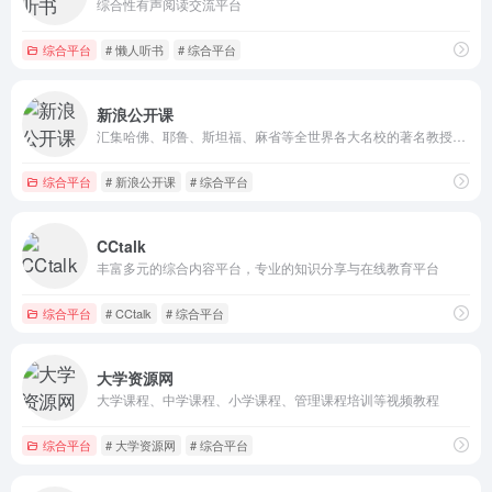
综合性有声阅读交流平台
综合平台
# 懒人听书
# 综合平台
新浪公开课
汇集哈佛、耶鲁、斯坦福、麻省等全世界各大名校的著名教授视频课程
综合平台
# 新浪公开课
# 综合平台
CCtalk
丰富多元的综合内容平台，专业的知识分享与在线教育平台
综合平台
# CCtalk
# 综合平台
大学资源网
大学课程、中学课程、小学课程、管理课程培训等视频教程
综合平台
# 大学资源网
# 综合平台