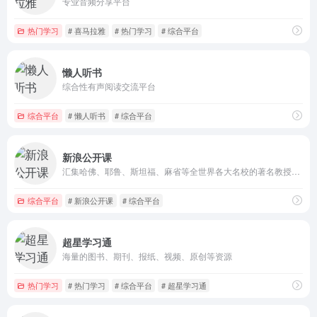
专业音频分享平台
热门学习
# 喜马拉雅
# 热门学习
# 综合平台
懒人听书
综合性有声阅读交流平台
综合平台
# 懒人听书
# 综合平台
新浪公开课
汇集哈佛、耶鲁、斯坦福、麻省等全世界各大名校的著名教授视频课程
综合平台
# 新浪公开课
# 综合平台
超星学习通
海量的图书、期刊、报纸、视频、原创等资源
热门学习
# 热门学习
# 综合平台
# 超星学习通