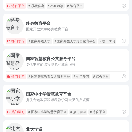
综合平台
# 原著解读
# 小鱼速读
# 综合平台
终身教育平台
国家开放大学终身教育平台
热门学习
# 国家开放大学
# 国家开放大学终身教育平台
# 热门学习
国家智慧教育公共服务平台
提供丰富的课程资源和教育服务
热门学习
# 国家智慧教育公共服务平台
# 热门学习
# 综合平台
国家中小学智慧教育平台
提供专题教育和课程教学两大类优质资源
热门学习
# 国家中小学智慧教育平台
# 热门学习
# 综合平台
北大学堂