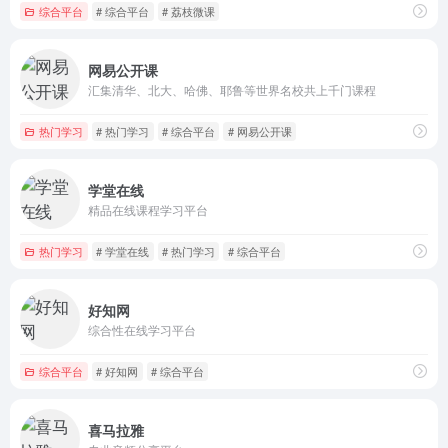
综合平台
# 综合平台
# 荔枝微课
网易公开课
汇集清华、北大、哈佛、耶鲁等世界名校共上千门课程
热门学习
# 热门学习
# 综合平台
# 网易公开课
学堂在线
精品在线课程学习平台
热门学习
# 学堂在线
# 热门学习
# 综合平台
好知网
综合性在线学习平台
综合平台
# 好知网
# 综合平台
喜马拉雅