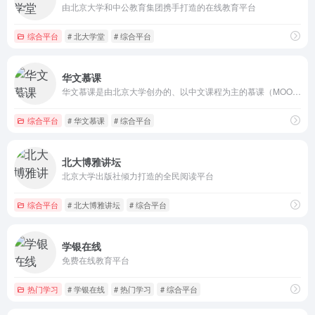
由北京大学和中公教育集团携手打造的在线教育平台
综合平台
# 北大学堂
# 综合平台
华文慕课
华文慕课是由北京大学创办的、以中文课程为主的慕课（MOOC）平台。
综合平台
# 华文慕课
# 综合平台
北大博雅讲坛
北京大学出版社倾力打造的全民阅读平台
综合平台
# 北大博雅讲坛
# 综合平台
学银在线
免费在线教育平台
热门学习
# 学银在线
# 热门学习
# 综合平台