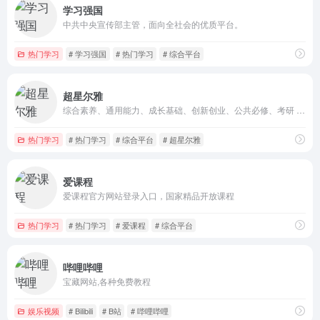
学习强国
中共中央宣传部主管，面向全社会的优质平台。
热门学习
# 学习强国
# 热门学习
# 综合平台
超星尔雅
综合素养、通用能力、成长基础、创新创业、公共必修、考研 辅导六大门类
热门学习
# 热门学习
# 综合平台
# 超星尔雅
爱课程
爱课程官方网站登录入口，国家精品开放课程
热门学习
# 热门学习
# 爱课程
# 综合平台
哔哩哔哩
宝藏网站,各种免费教程
娱乐视频
# Bilibili
# B站
# 哔哩哔哩