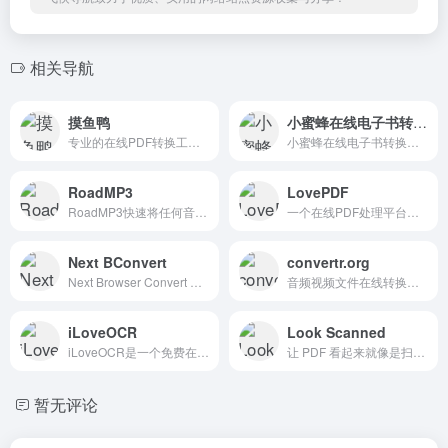
相关导航
摸鱼鸭
小蜜蜂在线电子书转换器
专业的在线PDF转换工具,一站式PDF解决方案
小蜜蜂在线电子书转换器, 免费电子书格式转换，转换电子书，支持绝多数格式如mobi, azw, txt, epub, pdf, azw3, htmlz等等，在线转换，质量高，速度快，生成的电子书能在各种设备...
RoadMP3
LovePDF
RoadMP3快速将任何音频或视频转换为车载兼容的MP3格式（CBR,128/192kbps,44.1kHz）。从YouTube,TikTok,MP4,WAV,FLAC等格式提取音乐。免费,快速,易用,无需安装软件。
一个在线PDF处理平台，为用户提供全方位的PDF文档编辑与转换服务。
Next BConvert
convertr.org
Next Browser Convert 可以快速批量转换和编辑图片，音频和文档的免费在线工具网站。
音频视频文件在线转换工具
iLoveOCR
Look Scanned
iLoveOCR是一个免费在线图像文字识别器, 用于将扫描的文档和图像转换为可编辑的 Word, Pdf, Excel, ePub 和文本输出格式, 图像到文本, 完全免费且易于使用。
让 PDF 看起来就像是扫描件一样
暂无评论