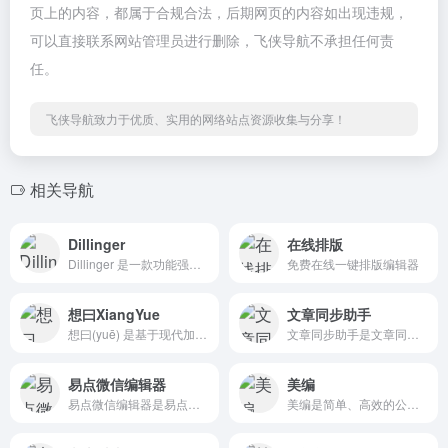
页上的内容，都属于合规合法，后期网页的内容如出现违规，
可以直接联系网站管理员进行删除，飞侠导航不承担任何责
任。
飞侠导航致力于优质、实用的网络站点资源收集与分享！
相关导航
Dillinger
在线排版
Dillinger 是一款功能强大的在线 Markdown 编辑器，它允许用户在浏览器中直接编写和预览 Markdown 文档。
免费在线一键排版编辑器
想曰XiangYue
文章同步助手
想曰(yuē) 是基于现代加密技术的文本加密工具，使用多算法级联加密方案，确保数据在本地完成加密/解密，保护隐私安全。
文章同步助手是文章同步助手是一款专为自媒体人设计的文章同步工具
易点微信编辑器
美编
易点微信编辑器是易点微信编辑器是专为微信小编量身定做的一款微信公众号内容排版编辑工具，将以简洁的界面，精美的素材，强大的功能持续为广大微信公众号从业者提供服务。
美编是简单、高效的公众号运营工具