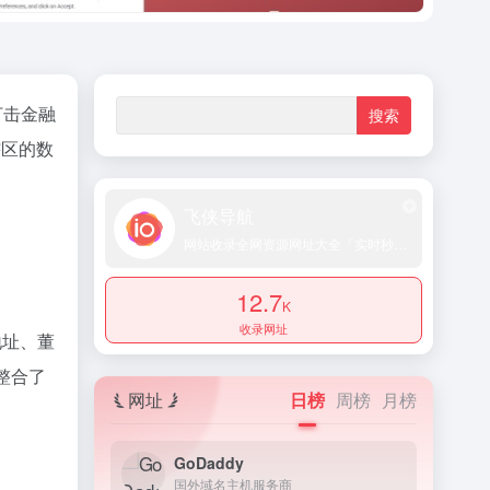
打击金融
管辖区的数
飞侠导航
网站收录全网资源网址大全「实时秒收录提交」
12.7
K
收录网址
地址、董
整合了
网址
日榜
周榜
月榜
GoDaddy
国外域名主机服务商