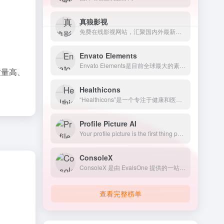
真狼影视
免费在线影视网站，汇聚国内外最新最全的电影、电视剧、动漫、综艺以及美剧、英剧、韩剧、日剧等海外剧集
Envato Elements
Envato Elements是目前全球最大的素材库，会员制无限下载设计素材资源。
质量高、
Healthicons
“Healthicons”是一个专注于健康和医疗领域相关图标的资源库，其图标设计精美、风格统一，适用于医疗网站、应用程序和印刷品等场景。
Profile Picture AI
Your profile picture is the first thing people see when they look at your profile. We use artificial
ConsoleX
ConsoleX 是由 EvalsOne 提供的一站式工作台，专为生成式 AI 应用开发者设计。它旨在通过与多个大语言模型（LLM）的互动，提升开发者的生产力和创造力。
查看完整榜单