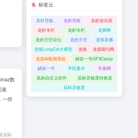
标签云
龙轩导航
龙虾导航
龙虾俱乐部
龙虾专栏
龙虾专栏
龙腾网
龙的天空论坛
龙的天空
龙珠直播
龙猫LongCat大模型
龙猫
龙源期刊网
龙源AI检测系统
龋齿一号GFXCamp
龋齿一号
齐民要术
齐家网
鼠标自定义软件
鼠标灵敏度转换器
hinaz数
鼠标灵敏度
问速
，一些
航实际