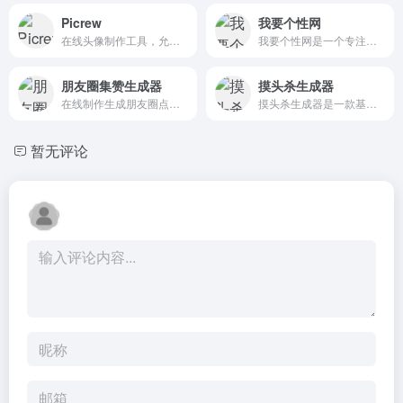
Picrew
我要个性网
在线头像制作工具，允许用户通过捏脸、自定义角色形象、设计动漫头像等方式，创造出个性化的虚拟形象
我要个性网是一个专注分享图片、文字等素材（头像,图片,网名,个性签名等）。汇集了海量个性类资源，在这里可以寻找到您想要的、分享你喜欢的。
朋友圈集赞生成器
摸头杀生成器
在线制作生成朋友圈点赞集赞图片工具
摸头杀生成器是一款基于网页的 GIF 动图制作工具，专注于“摸头”表情包的快速生成。
暂无评论