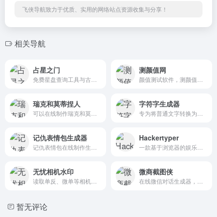
飞侠导航致力于优质、实用的网络站点资源收集与分享！
相关导航
占星之门
测颜值网
免费星盘查询工具与古典占星学习平台
颜值测试软件，测颜值在线测试，拍照测颜值网
瑞克和莫蒂捏人
字符字生成器
可以在线制作瑞克和莫蒂剧中人物风格的卡通形象的网站
专为将普通文字转换为由字符组成的艺术字设计
记仇表情包生成器
Hackertyper
记仇表情包在线制作生成器
一款基于浏览器的娱乐型模拟终端工具，只需在键盘上随意敲击或在移动端点击屏幕，系统便会自动逐行显示预设的代码片段、命令行输出以及特效，营造出“瞬间变身黑客精英”的假象。
无忧相机水印
微商截图侠
读取单反、微单等相机拍摄的 JPEG、TIFF 等格式照片的 EXIF 数据，合成出带有相机信息的水印图片
在线微信对话生成器，免费对话聊天截图
暂无评论