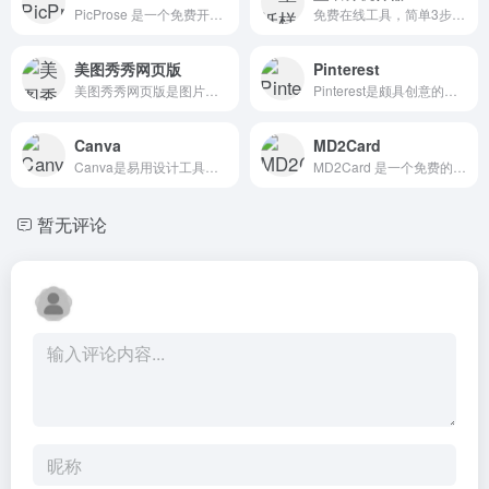
PicProse 是一个免费开源的封面图片制作工具，提供丰富的模板和自定义选项，包括比例、颜色、透明度、字体、图标等，用户可以轻松设计出符合需求的封面图片。
免费在线工具，简单3步，30秒制作超清壁纸宣传图，为壁纸创作者、设计师及博主们提供一款高效便捷的壁纸样机工具
美图秀秀网页版
Pinterest
美图秀秀网页版是图片处理软件中的在线版
Pinterest是颇具创意的社交媒体和图片分享平台
Canva
MD2Card
Canva是易用设计工具和海量模板，帮助用户提升设计效果和工作效率
MD2Card 是一个免费的 Markdown 转知识卡片工具，支持一键生成小红书风格海报、社交媒体文案排版，轻松制作精美的图文内容。支持多种主题风格、长文自动拆分、一键导出图片。
暂无评论