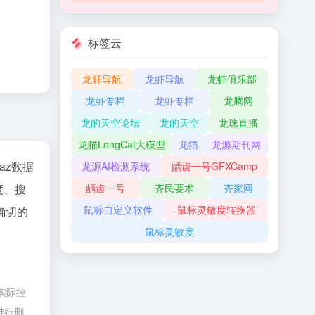
标签云
龙轩导航
龙虾导航
龙虾俱乐部
龙虾专栏
龙虾专栏
龙腾网
龙的天空论坛
龙的天空
龙珠直播
龙猫LongCat大模型
龙猫
龙源期刊网
naz数据
龙源AI检测系统
龋齿一号GFXCamp
龋齿一号
齐民要术
齐家网
度、搜
鼠标自定义软件
鼠标灵敏度转换器
确切的
鼠标灵敏度
实际控
进行删