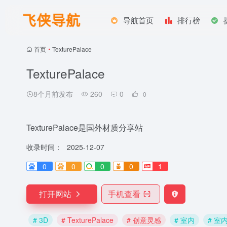
导航首页
排行榜
首页
•
TexturePalace
TexturePalace
8个月前发布
260
0
0
TexturePalace是国外材质分享站
收录时间：
2025-12-07
0
0
0
0
1
打开网站
手机查看
# 3D
# TexturePalace
# 创意灵感
# 室内
# 室