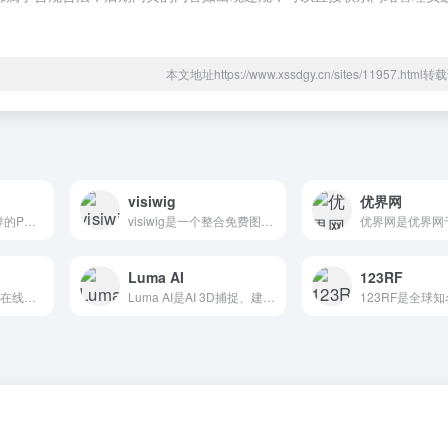
本文地址https://www.xssdgy.cn/sites/11957.htm
visiwig
优界网
PNG img是丰富多样的PNG图片库，设计师的理想选择
visiwig是一个整合免费图标、背景和纹理效果的在线生成器
Luma AI
123RF
QRHacker是二维码在线制作工具。
Luma AI是AI 3D捕捉、建模和渲染