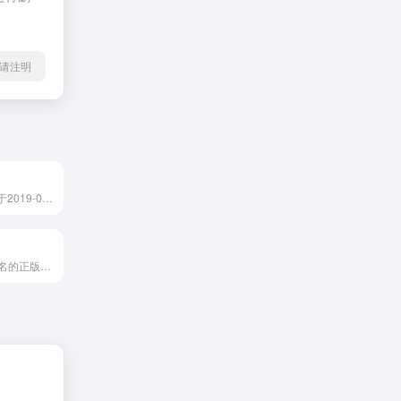
l转载请注明
优界网是优界网于2019-08-17收录于洛...
123RF是全球知名的正版图片素材库