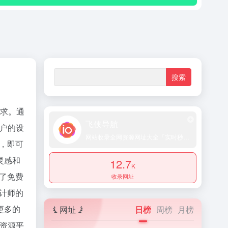
求。通
飞侠导航
户的设
网站收录全网资源网址大全「实时秒收录提交」
词，即可
灵感和
12.7
K
除了免费
收录网址
设计师的
更多的
网址
日榜
周榜
月榜
理资源平