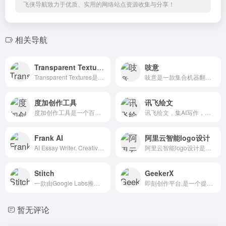
飞侠导航致力于优质、实用的网络站点资源收集与分享！
相关导航
Transparent Textures
吱意
Transparent Textures是无缝纹理！最实用的无缝背景...
吱意是一款集合机器翻译和人工智能创作为一体的AI工具平台。吱意为用户提供包含图片翻译，视频翻译，文档翻译等多模态翻译和智能配音，AI写作，AI成画等AIGC人工智能创作等服务。-AI工具库
度加创作工具
讯飞绘文
度加创作工具是一个百度出品的、人人可用的AIGC创作平台。度加致力于通过AI能力降低内容生成门槛，提升创作效率，一站式聚合百度AIGC能力，引领跨时代的内容生产方式。度加的主要功能包括AI成片（图文成
讯飞绘文，集AI写作，选题，配图，排版，润色，发布等功能为一体的智能创作平台。通用稿件30分钟生成，深度稿件效率翻番。应用于企业公众号，头条，新闻、等场景。释放创意，让内容创作更轻松！-AI工具库
Frank AI
阿里云智能logo设计
AI Essay Writer, Creative Email, and Script Writing. Frank is an AI essay writer that helps you writ
阿里云智能logo设计是阿里云推出的智能Logo设计
Stitch
GeekerX
一款由Google Labs推出的AI设计工具，它旨在通过人工智能帮助用户快速生成用户界面（UI）设计和前端代码，从而大幅缩短从创意到原型的时间。
即刻创作平台,是一个提供高质量免费AI图片生成处理的创作平台,提供强大丰富的图文AI创作能力,AI创作，小红书文案生成，AI PPT生成,PPT免费制作,AI绘图,图片融合,Xdraw图文编辑器、图片
暂无评论