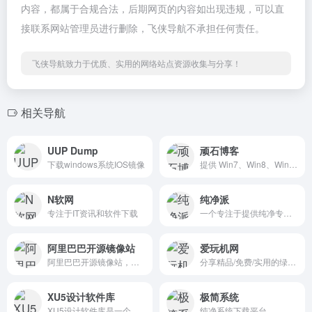
内容，都属于合规合法，后期网页的内容如出现违规，可以直
接联系网站管理员进行删除，飞侠导航不承担任何责任。
飞侠导航致力于优质、实用的网络站点资源收集与分享！
相关导航
UUP Dump
顽石博客
下载windows系统IOS镜像
提供 Win7、Win8、Win10、win11 系统下载、U 盘启动制作工具等资源，旨在打造无广告、无流氓、无 OEM 的精简系统。
N软网
纯净派
专注于IT资讯和软件下载
一个专注于提供纯净专业、零捆绑软件下载服务的导航网站，为用户提供了一个可靠、干净的软件下载选择。
阿里巴巴开源镜像站
爱玩机网
阿里巴巴开源镜像站，免费提供Linux镜像下载服务，拥有Ubuntu、CentOS、Deepin、MongoDB、Apache、Maven、Composer等多种开源软件镜像源，此外还提供域名解析DNS、网络授时NTP等服...
分享精品/免费/实用的绿色软件、便携软件、实用教程
XU5设计软件库
极简系统
XU5设计软件库是一个集合专业设计软件的导航网站，免费下载供学习使用，本站承诺无毒无广告，纯公益项目，不以此盈利
纯净系统下载平台