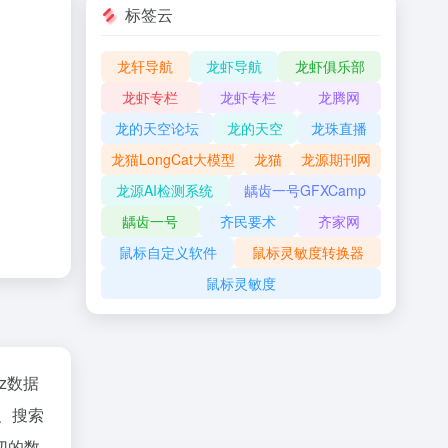
标签云
龙轩导航
龙虾导航
龙虾俱乐部
龙虾专栏
龙虾专栏
龙腾网
龙的天空论坛
龙的天空
龙珠直播
龙猫LongCat大模型
龙猫
龙源期刊网
龙源AI检测系统
龋齿一号GFXCamp
龋齿一号
齐民要术
齐家网
鼠标自定义软件
鼠标灵敏度转换器
鼠标灵敏度
az数据
、搜索
切的数