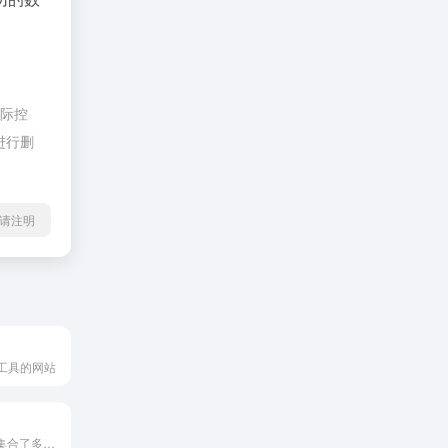
实际控
进行删
l转载请注明
工具的网站
LDTools 是一个集合了多种硬件工具的网站，主要为硬件玩家提供便利。网站提供包括系统下载、检测、卡吧图吧工具箱、驱动、天梯图和硬件检测工具等在内的多种工具。