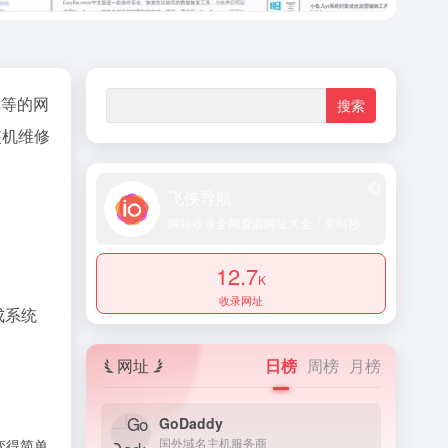
享等的网
装机维修
飞侠导航
网站收录全网资源网址大全「实时秒收录提交」
12.7
K
收录网址
成系统
网址
日榜
周榜
月榜
GoDaddy
国外域名主机服务商
变得简单