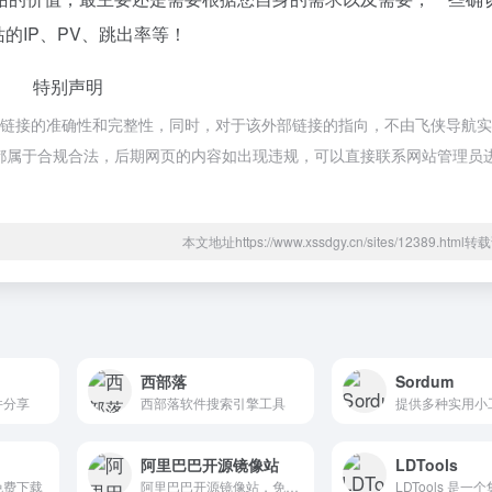
的IP、PV、跳出率等！
特别声明
部链接的准确性和完整性，同时，对于该外部链接的指向，不由飞侠导航
内容，都属于合规合法，后期网页的内容如出现违规，可以直接联系网站管理员
本文地址https://www.xssdgy.cn/sites/12389.htm
西部落
Sordum
件分享
西部落软件搜索引擎工具
提供多种实用小
阿里巴巴开源镜像站
LDTools
免费下载
阿里巴巴开源镜像站，免费提供Linux镜像下载服务，拥有Ubuntu、CentOS、Deepin、MongoDB、Apache、Maven、Composer等多种开源软件镜像源，此外还提供域名解析DNS、网络授时NTP等服...