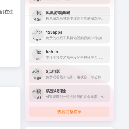
们在使
凤凰游戏商城
凤凰游戏商城是专业综合性的游戏平台，涵盖Steam、Epic、PS5、Switch、Xbox等多平台，提供正版低价折扣游戏激活码、单机游戏新品、促销打折、游戏史低、免费游戏、游戏周边、游戏...
123apps
免费的在线工具网站视频音频pdf转换
Itch.io
专注于独立游戏开发的全球性平台，游戏购买和销售的平台，创意社区
5点电影
免费观看最新电影、电视剧、综艺和动漫等内容
稿定AI消除
AI智能识别一键去除画面多余元素，AI消除画面多余物体，一键去除图片中多余元素，AI智能识别，精准消除水印、logo、文字等，智能补全背景，免费在线使用。
查看完整榜单