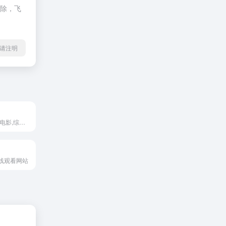
删除，飞
l转载请注明
最新韩国电视剧,电影,综艺,韩剧TV
线观看网站