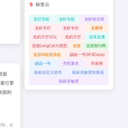
标签云
龙轩导航
龙虾导航
龙虾俱乐部
龙虾专栏
龙虾专栏
龙腾网
龙的天空论坛
龙的天空
龙珠直播
龙猫LongCat大模型
龙猫
龙源期刊网
龙源AI检测系统
龋齿一号GFXCamp
龋齿一号
齐民要术
齐家网
鼠标自定义软件
鼠标灵敏度转换器
z数据
鼠标灵敏度
搜索引擎
数据则
控制，在