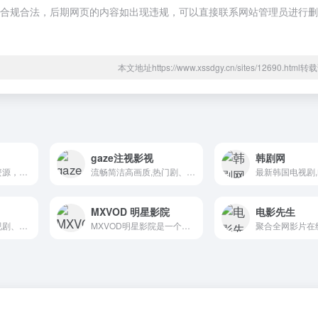
，都属于合规合法，后期网页的内容如出现违规，可以直接联系网站管理员进行
本文地址https://www.xssdgy.cn/sites/12690.htm
gaze注视影视
韩剧网
汇聚全网最新影视资源，免费一键保存到网盘后观看
流畅简洁高画质,热门剧、热门番剧、冷门电影免费在线观看
MXVOD 明星影院
电影先生
最新高清电影、电视剧、热门短剧、动漫与综艺免费在线观看
MXVOD明星影院是一个专注于提供高清在线视频点播服务的免费影视网站，汇聚了大量电影、电视剧、综艺和动漫资源。
聚合全网影片在