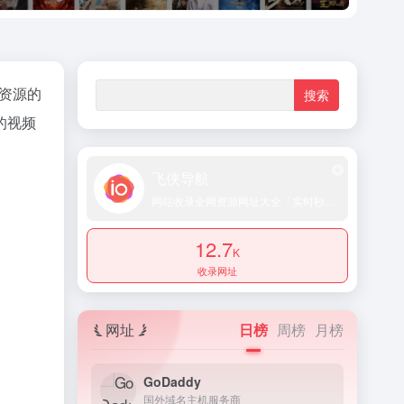
视资源的
的视频
飞侠导航
网站收录全网资源网址大全「实时秒收录提交」
12.7
K
收录网址
网址
日榜
周榜
月榜
GoDaddy
国外域名主机服务商