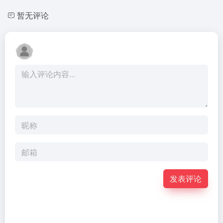
暂无评论
发表评论