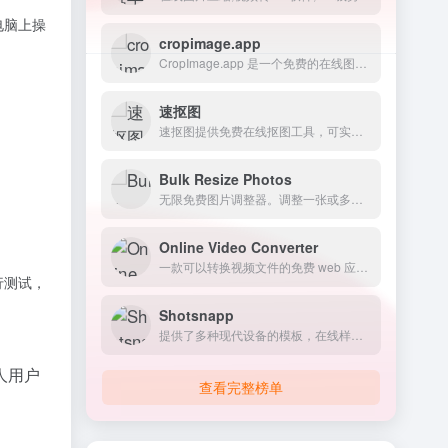
电脑上操
cropimage.app
CropImage.app 是一个免费的在线图片裁剪工具，提供多种裁剪形状，如矩形、圆形、心形、六边形等，每种形状都包含多种裁剪样式可供选择。
速抠图
速抠图提供免费在线抠图工具，可实现在线抠图及图片处理，支持智能抠图、钢笔抠图、矩阵抠图、拖选抠图、橡皮擦图、图案抠图、图片压缩、图片格式转换、高清图片处理等功能。
Bulk Resize Photos
无限免费图片调整器。调整一张或多张图片的大小。无需账户；仅提供方便且免费的在线图片调整。
Online Video Converter
一款可以转换视频文件的免费 web 应用，可以让您在浏览器中更改视频格式、分辨率和大小。上传文件最大支持 4 GB，支持 300 多种视频格式，不需要注册或登录。
行测试，
Shotsnapp
提供了多种现代设备的模板，在线样机生成器
人用户
查看完整榜单