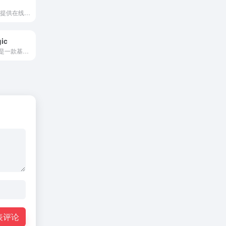
HEICFile 是一个提供在线转换服务的网站，专门用于将 HEIC 格式的图片转换为 JPG、PNG 或 GIF 等常见格式。
gic
Clipping Magic 是一款基于先进 AI 技术的在线图像编辑工具，专注于快速、精准地移除图片背景。
表评论