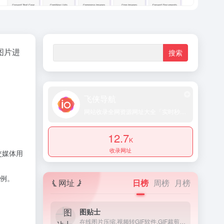
图片进
、
飞侠导航
网站收录全网资源网址大全「实时秒收录提交」
12.7
K
收录网址
交媒体用
例。
网址
日榜
周榜
月榜
图贴士
在线图片压缩,视频转GIF软件,GIF裁剪合成工具