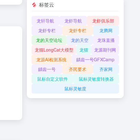
标签云
龙轩导航
龙虾导航
龙虾俱乐部
龙虾专栏
龙虾专栏
龙腾网
龙的天空论坛
龙的天空
龙珠直播
龙猫LongCat大模型
龙猫
龙源期刊网
龙源AI检测系统
龋齿一号GFXCamp
龋齿一号
齐民要术
齐家网
鼠标自定义软件
鼠标灵敏度转换器
鼠标灵敏度