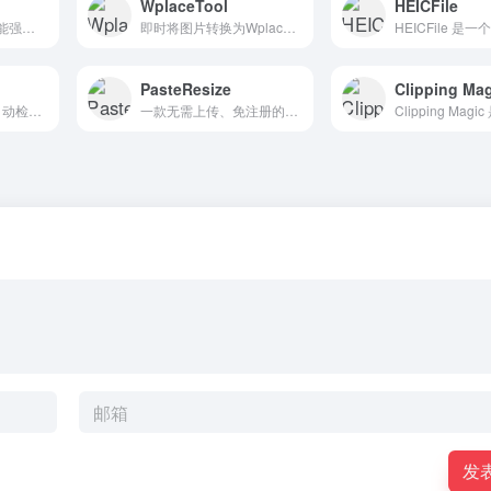
WplaceTool
HEICFile
Photopea是一款功能强大的在线图片编辑工具，为用户提供类似Photoshop的编辑体验。无需下载安装，直接在浏览器中使用，支持多种文件格式（如PSD、PDF、SVG、XCF、RAW等）。
即时将图片转换为Wplace像素画。免费在线工具，具备颜色匹配、调整大小和导出功能。完美适用于Wplace.live项目
PasteResize
Clipping Ma
使用先进的AI技术自动检测并模糊照片中的人脸。上传图片即可瞬间保护隐私，支持多种模糊效果。完全免费，无需注册，所有处理均在浏览器本地完成。
一款无需上传、免注册的轻量级在线图片编辑工具。提供最常用的图像处理功能——如调整尺寸、裁剪、旋转、翻转、格式转换等，全部在浏览器中本地完成，不需要创建账号即可直接使用。
发