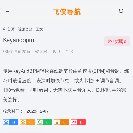
首页
•
视频音频
•
正文
Keyandbpm
收藏
0
8个月前发布
224
0
0
使用KeyAndBPM轻松在线调节歌曲的速度(BPM)和音调。练
习时放慢速度，表演时加快节拍，或为卡拉OK调节音调。
100%免费，即时效果，无需下载 – 音乐人、DJ和歌手的完
美选择。
收录时间：
2025-12-07
0
0
0
0
0