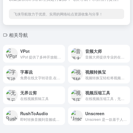
飞侠导航致力于优质、实用的网络站点资源收集与分享！
相关导航
VPot
音频大师
VPot 提供了多种开放能力，包括文字转语音、语音转文字、视频/音频处理、字幕提取、配音角色定制等，支持多语言、多角色自由选择，以及无字数限制的创作自由度。
音频大师提供专业的在线音频处理工具，支持MP3、WAV、AAC、FLAC等格式转换，同时支持音频剪辑、合并、降噪、提取等功能，助您轻松处理各类音频文件。
字幕说
视频转换宝
免费在线文字转语音,在线语音合成,字幕及视频生成工具
视频转换宝轻松将视频转换为实况照片(LIVP)、GIF动图、MP4或WebM格式。完全免费，无水印，支持批量转换，所有处理在本地完成，保护您的隐私。
无界云剪
视频压缩工具
在线视频剪辑工具
在线视频压缩工具，无需上传视频文件、完全本地处理，为用户提供了高度隐私保护和便捷性。旨在帮助用户轻松减小视频文件体积，以适配社交媒体分享、即时通讯传输等不同场景的需求。
RushToAudio
Unscreen
即时转换音频到音频或视频到音频,支持 MP3,WAV,FLAC,AAC 等格式。从 YouTube,TikTok,MP4,MOV 或任何视频中提取声音，并更改格式而不损失质量。免费,快速,安全,无需注
Unscreen 是一款基于人工智能的在线视频和 GIF 背景移除工具，它能够自动分析并去除视频或 GIF 中的背景，无需用户手动操作。