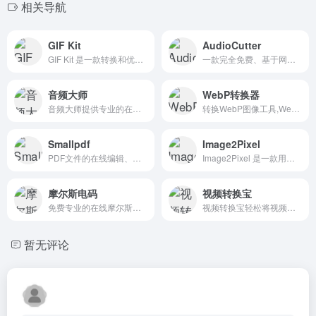
相关导航
GIF Kit
AudioCutter
GIF Kit 是一款转换和优化GIF动画的最必要的工具，功能强大的在线文件转换工具，支持多种格式的 GIF 文件转换与编辑。
一款完全免费、基于网页的在线音频剪辑与格式转换工具，在浏览器中直接完成音频的裁剪、合并、淡入淡出以及多种常见音频格式（如 MP3、WAV、OGG、FLAC 等）的相互转换。
音频大师
WebP转换器
音频大师提供专业的在线音频处理工具，支持MP3、WAV、AAC、FLAC等格式转换，同时支持音频剪辑、合并、降噪、提取等功能，助您轻松处理各类音频文件。
转换WebP图像工具,WebP图片格式转换
Smallpdf
Image2Pixel
PDF文件的在线编辑、转换、压缩和管理等功能
Image2Pixel 是一款用于将普通图片转换为像素艺术的工具,是一款由办公人导航分享的免费在线像素画转换工具
摩尔斯电码
视频转换宝
免费专业的在线摩尔斯电码转换器。支持文本转摩尔斯电码和摩尔斯电码转文本，完全支持国际字符、音频播放和高级功能。
视频转换宝轻松将视频转换为实况照片(LIVP)、GIF动图、MP4或WebM格式。完全免费，无水印，支持批量转换，所有处理在本地完成，保护您的隐私。
暂无评论