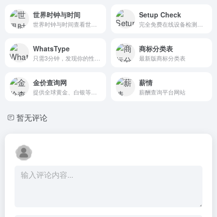
世界时钟与时间
Setup Check
世界时钟与时间查看世界各地实时时间，国际时间转换工具。提供免费UTC时间转换器、时区计算器、年龄计算器和节假日日历等实用时间工具。
完全免费在线设备检测工具，无需注册即可使用所有功能。提供的服务包括，网络质量测试，键盘测试，鼠标测试，麦克风测试，摄像头测试，耳机测试。
WhatsType
商标分类表
只需3分钟，发现你的性格类型。获取详细的性格分析、与他人的兼容性见解，以及个性化的学习风格和职业规划建议。
最新版商标分类表
金价查询网
薪情
提供全球黄金、白银等贵金属实时价格行情的专业数据平台。致力于为投资者、消费者及行业从业者提供全面、及时且准确的贵金属市场信息，涵盖了从国际大盘到国内零售终端的各个环节。
薪酬查询平台网站
暂无评论