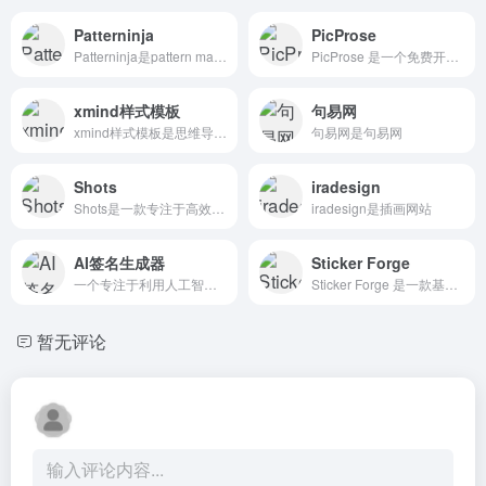
Patterninja
PicProse
Patterninja是pattern making application – Patterninja - 结合我们免费库中的图像或使用您自己的图像，生成的图案可以高分辨率下载并用于打印和网络。
PicProse 是一个免费开源的封面图片制作工具，提供丰富的模板和自定义选项，包括比例、颜色、透明度、字体、图标等，用户可以轻松设计出符合需求的封面图片。
xmind样式模板
句易网
xmind样式模板是思维导图样式设计工具
句易网是句易网
Shots
iradesign
Shots是一款专注于高效创建优质模型展示、动画及视觉内容的在线设计工具，凭借易用性与专业性的平衡，成为社交媒体运营、网站设计及品牌推广者的得力助手。
iradesign是插画网站
AI签名生成器
Sticker Forge
一个专注于利用人工智能技术生成个性化签名的在线工具平台。该网站提供多种签名生成方式，旨在满足用户在不同场景下对电子签名的需求。
Sticker Forge 是一款基于浏览器运行的专业写实撕拉贴纸在线实验台，主打物理仿真撕拉质感贴纸定制，打开网页即可完成文字 / 图片贴纸全流程精细化调整今日头条。
暂无评论