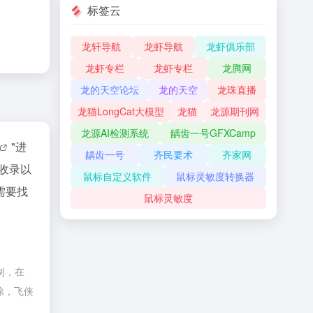
标签云
龙轩导航
龙虾导航
龙虾俱乐部
龙虾专栏
龙虾专栏
龙腾网
龙的天空论坛
龙的天空
龙珠直播
龙猫LongCat大模型
龙猫
龙源期刊网
龙源AI检测系统
龋齿一号GFXCamp
"进
龋齿一号
齐民要术
齐家网
收录以
鼠标自定义软件
鼠标灵敏度转换器
需要找
鼠标灵敏度
制，在
除，飞侠