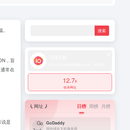
端。
飞侠导航
DN，旨
网站收录全网资源网址大全「实时秒收录提交」
，通常在
12.7
K
收录网址
网址
日榜
周榜
月榜
来说是
GoDaddy
国外域名主机服务商