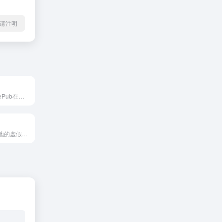
l转载请注明
无需注册登录的ePub在线阅读器
可以生成世界各地的虚假地址，包含姓名，地址，电话，职称，信用卡，身高，体重等信息，用于注册