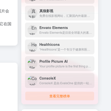
图片会
真狼影视
免费在线影视网站，汇聚国内外最新最全的电影、电视剧、动漫、综艺以及美剧、英剧、韩剧、日剧等海外剧集
得它在国
Envato Elements
Envato Elements是目前全球最大的素材库，会员制无限下载设计素材资源。
Healthicons
“Healthicons”是一个专注于健康和医疗领域相关图标的资源库，其图标设计精美、风格统一，适用于医疗网站、应用程序和印刷品等场景。
Profile Picture AI
Your profile picture is the first thing people see when they look at your profile. We use artificial
ConsoleX
ConsoleX 是由 EvalsOne 提供的一站式工作台，专为生成式 AI 应用开发者设计。它旨在通过与多个大语言模型（LLM）的互动，提升开发者的生产力和创造力。
查看完整榜单