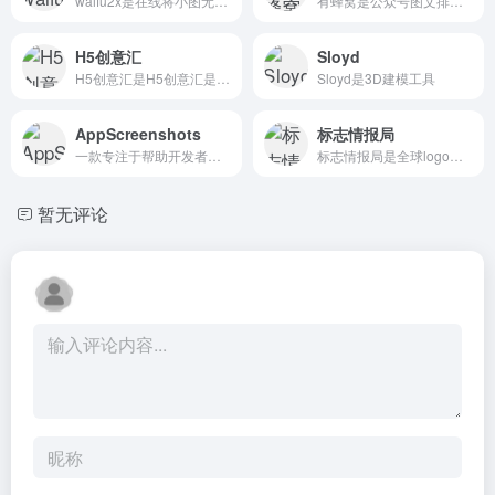
waifu2x是在线将小图无损放大的工具。
有蜂窝是公众号图文排版神器
H5创意汇
Sloyd
H5创意汇是H5创意汇是全国最全的H5创意案例分享平台，第一时间分享最好玩最有创意...
Sloyd是3D建模工具
AppScreenshots
标志情报局
一款专注于帮助开发者和设计师生成App Store（苹果商店）‍、Google Play（谷歌应用商店）‍以及Chrome Web Store（Chrome 网上应用店）‍截图的在线工具。
标志情报局是全球logo设计欣赏，主打新闻资讯
暂无评论