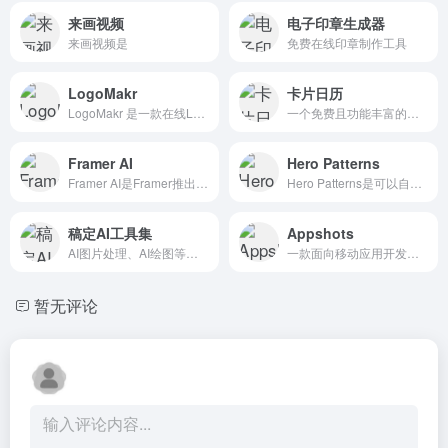
来画视频
电子印章生成器
来画视频是
免费在线印章制作工具
LogoMakr
卡片日历
LogoMakr 是一款在线Logo设计工具，适用于个人和小型企业用户。提供了一个简单易用的界面，用户可以通过拖拽、缩放等方式轻松组合不同的元素来创建符合需求的Logo。
一个免费且功能丰富的在线卡片设计与生成工具，其核心价值在于帮助用户轻松创建视觉精美的个性化卡片，适用于社交媒体分享、灵感记录和产品展示等多种场景。
Framer AI
Hero Patterns
Framer AI是Framer推出的AI网站自动设计、生成和上线
Hero Patterns是可以自定义颜色的SVG格式背景图案生成器
稿定AI工具集
Appshots
AI图片处理、AI绘图等一站式AI图像创作和设计平台；
一款面向移动应用开发者的在线工具，专注于快速生成 App Store 与 Google Play 的应用商店截图。无需专业设计技能，用户只需几秒钟即可得到符合各平台尺寸要求的高质量截图。
暂无评论