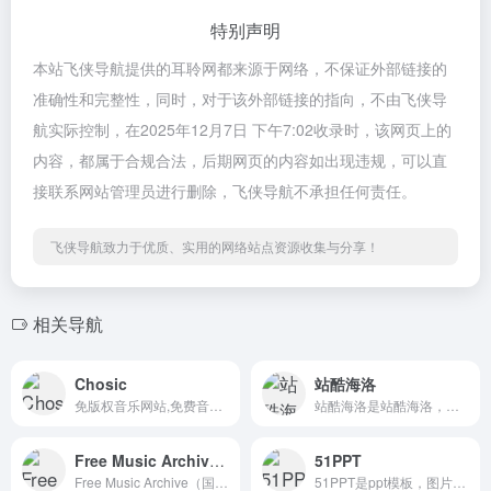
特别声明
本站飞侠导航提供的耳聆网都来源于网络，不保证外部链接的
准确性和完整性，同时，对于该外部链接的指向，不由飞侠导
航实际控制，在2025年12月7日 下午7:02收录时，该网页上的
内容，都属于合规合法，后期网页的内容如出现违规，可以直
接联系网站管理员进行删除，飞侠导航不承担任何责任。
飞侠导航致力于优质、实用的网络站点资源收集与分享！
相关导航
Chosic
站酷海洛
免版权音乐网站,免费音乐下载
站酷海洛是站酷海洛，一站式正版视觉内容平台，站酷旗下品牌。授权内容包含商业图片、艺术插画、矢量、视频、音乐素材、字体等，已先后为阿里巴巴、京东、亚马逊、小米、联想、奥美、盛世长...
Free Music Archive（国外）
51PPT
Free Music Archive（国外）是优质音乐收集计划，片段和整曲。
51PPT是ppt模板，图片素材，特效等幻灯片模板设计教程下载。