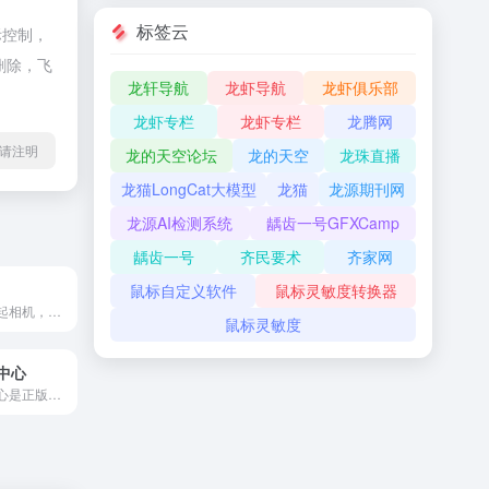
标签云
际控制，
删除，飞
龙轩导航
龙虾导航
龙虾俱乐部
龙虾专栏
龙虾专栏
龙腾网
l转载请注明
龙的天空论坛
龙的天空
龙珠直播
龙猫LongCat大模型
龙猫
龙源期刊网
龙源AI检测系统
龋齿一号GFXCamp
龋齿一号
齐民要术
齐家网
鼠标自定义软件
鼠标灵敏度转换器
胶片的味道是拿起相机，拍照吧！
鼠标灵敏度
中心
京东版权素材中心是正版素材交易平台