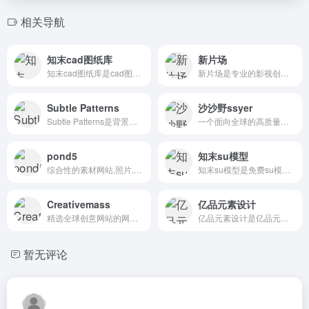
相关导航
知末cad图纸库
新片场
知末cad图纸库是cad图库在哪里找?知末网cad图...
新片场是专业的影视创作人社区
Subtle Patterns
沙沙野ssyer
Subtle Patterns是背景纹理，最上档次的无缝背...
一个面向全球的高质量视觉素材平台，拥有百万素材
pond5
知末su模型
综合性的素材网站,照片,插画,音乐,音效,AE模板,3D模型和视频等
知末su模型是免费su模型下载网站有哪些?知...
Creativemass
亿品元素设计
精选全球创意网站的网址导航
亿品元素设计是亿品元素带您欣赏国内外经典包装设计,版式设计,字体设计,提供实用设计资源、设计软件、设计插件、设计教程下载,分享中英文书法字体,日文字体,韩
暂无评论