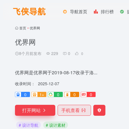
导航首页
排行榜
首页
•
优界网
优界网
8个月前发布
229
0
0
优界网是优界网于2019-08-17收录于洛...
收录时间：
2025-12-07
0
1+
0
0
0
打开网站
手机查看
# 设计导航
# 设计素材