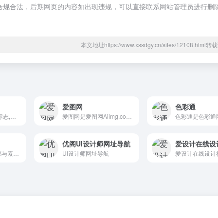
都属于合规合法，后期网页的内容如出现违规，可以直接联系网站管理员进行删
本文地址https://www.xssdgy.cn/sites/12108.htm
爱图网
色彩通
车标网是车标,汽车标志,车标大全,车的标志,汽车标志大全,汽车车标大全,汽车标志图片,车标矢量图,车标图片等资料图片内容
爱图网是爱图网Aiimg.com是一个免费提供图片素材,矢量素材,PSD素材,高清图库,影楼模板,PS素材,PNG图标,网页模板,淘宝素材和设计字体等设计素材下载的网站.
优阁UI设计师网址导航
爱设计在线设
爱图小站是设计资源与素材下载。
UI设计师网址导航