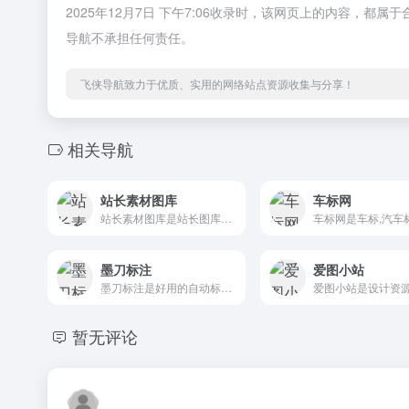
2025年12月7日 下午7:06收录时，该网页上的内容，
导航不承担任何责任。
飞侠导航致力于优质、实用的网络站点资源收集与分享！
相关导航
站长素材图库
车标网
站长素材图库是站长图库提供站长素材,网站建设源码,thinkphp源码,APP源码,小程序模板源码,织梦dedecms,手机网页模板,网页js特效,WordPress主题模板,网站模板插件,站长素材图库和免费商用字体库资...
墨刀标注
爱图小站
墨刀标注是好用的自动标注切图，快速交互设计神器
暂无评论