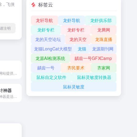
标签云
除，飞侠
龙轩导航
龙虾导航
龙虾俱乐部
l转载请注明
龙虾专栏
龙虾专栏
龙腾网
龙的天空论坛
龙的天空
龙珠直播
龙猫LongCat大模型
龙猫
龙源期刊网
龙源AI检测系统
龋齿一号GFXCamp
龋齿一号
齐民要术
齐家网
色彩通是色彩通网站提供全面的在线色号查询，潘通颜色色彩查询，色卡配方下载、色卡销售服务
鼠标自定义软件
鼠标灵敏度转换器
鼠标灵敏度
计神器
爱设计在线设计神器是活动海报,公众号配图,朋友圈封面,电商等百万可商用模版一键出图。