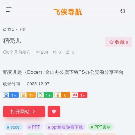
首页
•
正文
稻壳儿
收藏
0
8个月前发布
234
0
0
稻壳儿是（Docer）金山办公旗下WPS办公资源分享平台
收录时间：
2025-12-07
1+
1-
1+
0
1+
打开网站
# excel
# PPT
# ppt模板免费下载
# PPT素材