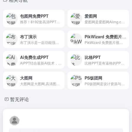
包图网免费PPT
爱图网
推荐！8192套高清PPT模板，免费下>>
爱图网是爱图网Aiimg.com是一个免费提供图片素材,矢量素材,PSD素材,高清图库,影楼模板,PS素材,PNG图标,网页模板,淘宝素材和设计字体等设计素材下载的网站.
布丁演示
PikWizard 免费图片视频素材
布丁演示是一款功能强大且易于使用的在线PPT制作平台，旨在帮助用户高效地制作动态演示文稿。
PikWizard 免费图片视频素材是免费可商用图片、视频素材下载
Ai免费生成PPT
比格PPT
AiPPT结合最新AI技术，为用户提供一键生成高质量PPT的解决方案。无论是职场展示、教育课件还是销售报告，AiPPT均能快速生成符合需求的专业PPT，简化设计流程，提升工作效率。
比格PPT是有逼格的PPT模板下载网。
大图网
PS饭团网
大图网是大图网,高清图片,图片素材,
PS饭团网是设计资源与素材下载。
暂无评论