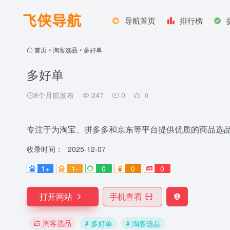
导航首页
排行榜
首页
•
淘客选品
•
多好单
多好单
8个月前发布
247
0
0
专注于为淘宝、拼多多和京东等平台提供优质的商品选
收录时间：
2025-12-07
1+
1-
0
0
0
打开网站
手机查看
淘客选品
# 多好单
# 淘客选品