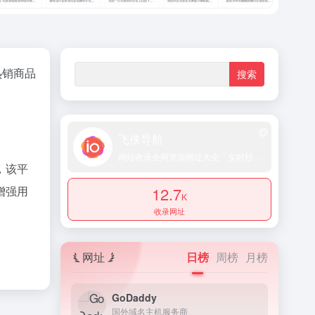
热销商品
飞侠导航
网站收录全网资源网址大全「实时秒收录提交」
，该平
12.7
增强用
K
收录网址
。
网址
日榜
周榜
月榜
GoDaddy
国外域名主机服务商