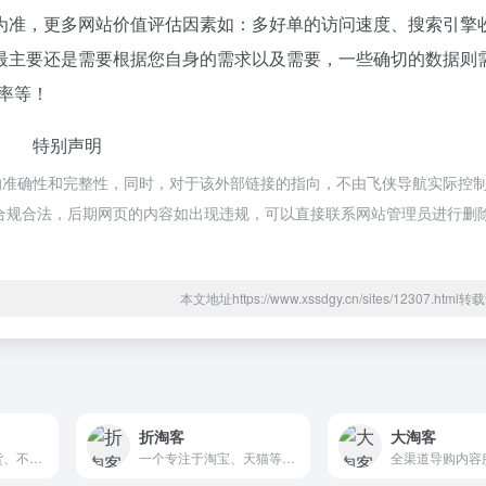
为准，更多网站价值评估因素如：多好单的访问速度、搜索引擎
最主要还是需要根据您自身的需求以及需要，一些确切的数据则
率等！
特别声明
的准确性和完整性，同时，对于该外部链接的指向，不由飞侠导航实际控
都属于合规合法，后期网页的内容如出现违规，可以直接联系网站管理员进行删
本文地址https://www.xssdgy.cn/sites/12307.htm
折淘客
大淘客
为用户提供不用囤货、不用自己发货的商品买卖收取佣金的软件。
一个专注于淘宝、天猫等电商平台的导购和推广平台，旨在帮助用户通过优惠券、折扣码等方式实现购物省钱的目的