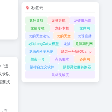
标签云
龙轩导航
龙虾导航
龙虾俱乐部
龙虾专栏
龙虾专栏
龙腾网
龙的天空论坛
龙的天空
龙珠直播
龙猫LongCat大模型
龙猫
龙源期刊网
龙源AI检测系统
龋齿一号GFXCamp
龋齿一号
齐民要术
齐家网
"进
鼠标自定义软件
鼠标灵敏度转换器
收录以
鼠标灵敏度
需要找
制，在