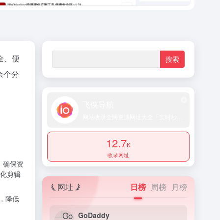
全、便
余个分
飞侠导航
网站收录全网资源网址大全「实时秒收录提交」
12.7
K
收录网址
等，确保资
动化剪辑
网址
日榜
周榜
月榜
），降低
GoDaddy