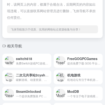
时，该网页上的内容，都属于合规合法，后期网页的内容如出
现违规，可以直接联系网站管理员进行删除，飞侠导航不承担
任何责任。
飞侠导航致力于优质、实用的网络站点资源收集与分享！
相关导航
switch618
FreeGOGPCGames
免费Switch游戏PC游戏下载
提供免费下载 GOG 平台游戏资源的网站
二次元共享站2cyshare
机地游戏
破解游戏、动漫资源、免费小说，分享快乐尽在二次元共享站2cyshare
机地论坛专注于单机游戏分享、免费下载、热门游戏推荐、攻略秘籍及玩家互动。涵盖经典单机游戏、独立游戏及大型3A游戏资源, 游戏汉化、游戏资讯等。
SteamUnlocked
ModDB
一个提供免费预装 PC 游戏下载的平台，用户无需支付费用即可获取各种类型的游戏，包括射击、赛车、动作、模拟器和 VR 游戏等
一个专注于电子游戏模组（Mod）的在线平台，交流、分享和下载游戏模组的社区