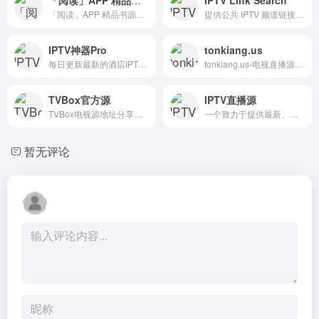
「阅读」APP 精品书源（网络小说）
提供公共 IPTV 频道链接，通过该平台可以轻松搜索并获取多种格式的直播源链接
IPTV神器Pro
tonkiang.us
每日更新最新的酒店IPTV源、组播源IP地址和节目列表，提供免费IPTV直播源，支持M3U和TXT格式下载，实时更新，稳定可靠。
tonkiang.us-电视直播源搜索引擎网站，国内外电视频道直播源搜索，m3u8、flv、rtsp、rtmp、txt直播源链接地址每日更新
TVBox官方源
IPTV直播源
TVBox电视源地址分享网站
一个致力于提供最新、稳定、免费且开源的 IPTV（网络电视）直播源的公益项目
暂无评论