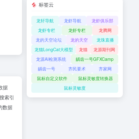
标签云
龙轩导航
龙虾导航
龙虾俱乐部
龙虾专栏
龙虾专栏
龙腾网
龙的天空论坛
龙的天空
龙珠直播
龙猫LongCat大模型
龙猫
龙源期刊网
龙源AI检测系统
龋齿一号GFXCamp
龋齿一号
齐民要术
齐家网
鼠标自定义软件
鼠标灵敏度转换器
z数据
鼠标灵敏度
搜索引
的数据