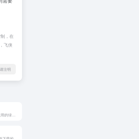
则需要
控制，在
除，飞侠
l转载请注明
分享精品/免费/实用的绿色软件、便携软件、实用教程
提供各种免费软件下载的网站