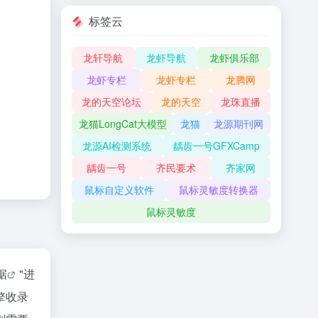
标签云
龙轩导航
龙虾导航
龙虾俱乐部
龙虾专栏
龙虾专栏
龙腾网
龙的天空论坛
龙的天空
龙珠直播
龙猫LongCat大模型
龙猫
龙源期刊网
龙源AI检测系统
龋齿一号GFXCamp
龋齿一号
齐民要术
齐家网
鼠标自定义软件
鼠标灵敏度转换器
鼠标灵敏度
据
"进
擎收录