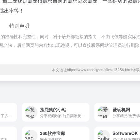
，最主要还是需要根据您自身的需求以及需要，一些确切的数据
、跳出率等！
特别声明
接的准确性和完整性，同时，对于该外部链接的指向，不由飞侠导航实际
属于合规合法，后期网页的内容如出现违规，可以直接联系网站管理员进行删
本文地址https://www.xssdgy.cn/sites/15256.htm
捡屁笑的小站
爱玩机网
LDTools 是一个集合了多种硬件工具的网站，主要为硬件玩家提供便利。网站提供包括系统下载、检测、卡吧图吧工具箱、驱动、天梯图和硬件检测工具等在内的多种工具。
分享视频制作前后期涉及到的工具、软件、视音频素材、教程、插件、脚本、材质等
360软件宝库
SoftwareOK
装个机 - 专业电脑重装系统指南教程网站，提供Windows/Mac重装系统教程、一键重装系统工具、U盘启动盘制作方法、PE工具、系统激活工具，助您轻松完成电脑系统安装
安全下载软件