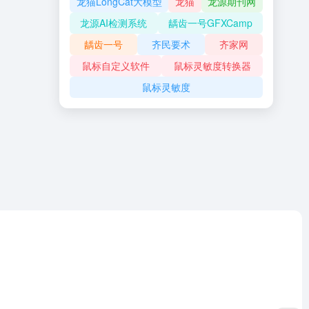
龙猫LongCat大模型
龙猫
龙源期刊网
龙源AI检测系统
龋齿一号GFXCamp
龋齿一号
齐民要术
齐家网
鼠标自定义软件
鼠标灵敏度转换器
鼠标灵敏度