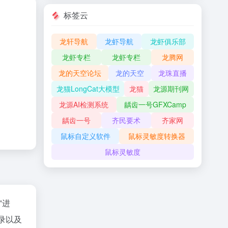
标签云
龙轩导航
龙虾导航
龙虾俱乐部
龙虾专栏
龙虾专栏
龙腾网
龙的天空论坛
龙的天空
龙珠直播
龙猫LongCat大模型
龙猫
龙源期刊网
龙源AI检测系统
龋齿一号GFXCamp
龋齿一号
齐民要术
齐家网
鼠标自定义软件
鼠标灵敏度转换器
鼠标灵敏度
"进
录以及