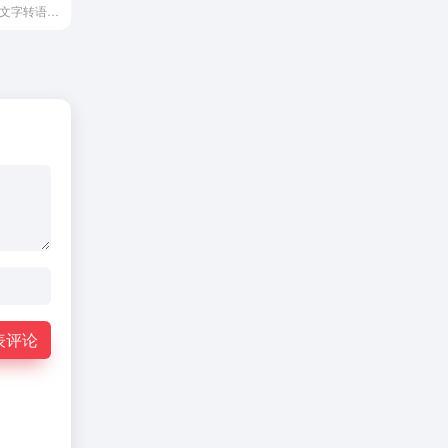
免费文字转语音,文字转语音免费,免费配音,AI配音工具,语音合成在线,在线配音,免费AI配音,文字转语音在线工具,视频配音制作,批量配音,多人对话配音,语音克隆,字幕生成,免费商用
表评论