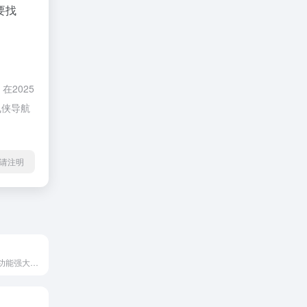
要找
2025
飞侠导航
l转载请注明
Powtoon是一款功能强大的在线视频制作工具，广泛应用于教育、企业培训、市场营销和个人项目等领域。