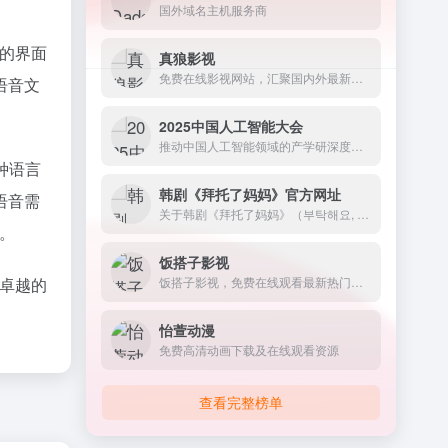
国外域名主机服务商
告的界面
真狼影视
免费在线影视网站，汇聚国内外最新最全的电影、电视剧、动漫、综艺以及美剧、英剧、韩剧、日剧等海外剧集
语音文
。
2025中国人工智能大会
推动中国人工智能领域的产学研深度融合与创新发展。-AI工具库
种语言
韩剧《拜托了妈妈》官方网址
语音需
关于韩剧《拜托了妈妈》（부탁해요, 엄마 / Please...
。
饭搭子影视
了卓越的
饭搭子影视，免费在线观看最新热门电影、电视剧、动漫、综艺与体育赛事，全网影视大全，每日热门即时更新，娱乐追剧最佳搭子。
怡萱动漫
免费高清动画下载及在线观看资源
查看完整榜单