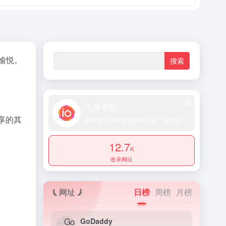
愉悦。
飞侠导航
享的其
网站收录全网资源网址大全「实时秒收录提交」
12.7
K
收录网址
网址
日榜
周榜
月榜
GoDaddy