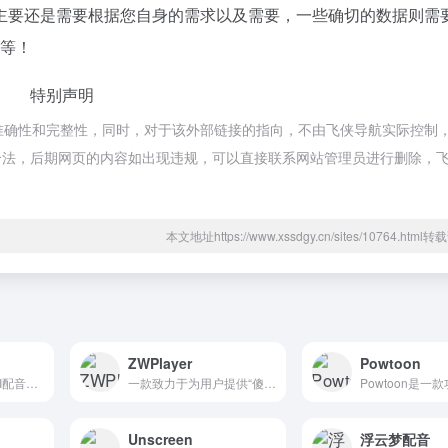
主要还是需要根据您自身的需求以及需要，一些确切的数据则需
率等！
特别声明
准确性和完整性，同时，对于该外部链接的指向，不由飞侠导航实际控制，在
合规合法，后期网页的内容如出现违规，可以直接联系网站管理员进行删除，
本文地址https://www.xssdgy.cn/sites/10764.htm
ZWPlayer
Powtoon
免费合成剪映中的AI配音，任意文字转语音的在线AI视频配音助手，支持小帅，猴哥，熊二，紫薇，新闻腔等热门AI配音
一款致力于为用户提供“傻瓜式”在线视频播放体验的免费播放器，支持视频/音频:MP4, WebM,MOV, MKV,M4V,OGG, FLAC, WAV,M4A,MP3,OPUS|字幕:SRT,VTI,
Unscreen
浮云梦配音