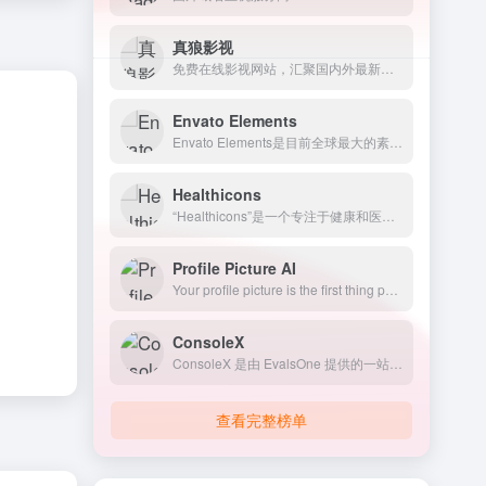
真狼影视
免费在线影视网站，汇聚国内外最新最全的电影、电视剧、动漫、综艺以及美剧、英剧、韩剧、日剧等海外剧集
Envato Elements
Envato Elements是目前全球最大的素材库，会员制无限下载设计素材资源。
Healthicons
“Healthicons”是一个专注于健康和医疗领域相关图标的资源库，其图标设计精美、风格统一，适用于医疗网站、应用程序和印刷品等场景。
Profile Picture AI
Your profile picture is the first thing people see when they look at your profile. We use artificial
ConsoleX
ConsoleX 是由 EvalsOne 提供的一站式工作台，专为生成式 AI 应用开发者设计。它旨在通过与多个大语言模型（LLM）的互动，提升开发者的生产力和创造力。
查看完整榜单