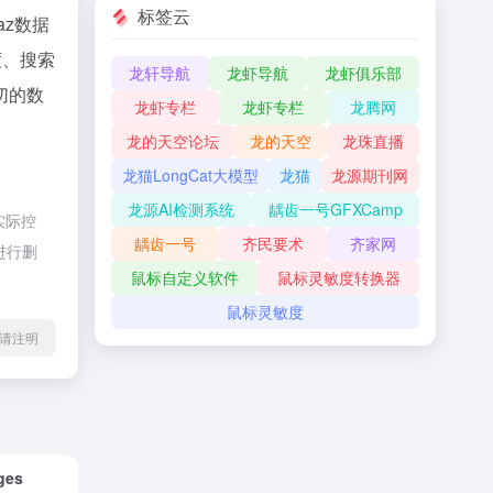
标签云
naz数据
度、搜索
龙轩导航
龙虾导航
龙虾俱乐部
切的数
龙虾专栏
龙虾专栏
龙腾网
龙的天空论坛
龙的天空
龙珠直播
龙猫LongCat大模型
龙猫
龙源期刊网
龙源AI检测系统
龋齿一号GFXCamp
实际控
龋齿一号
齐民要术
齐家网
进行删
鼠标自定义软件
鼠标灵敏度转换器
鼠标灵敏度
l转载请注明
ges