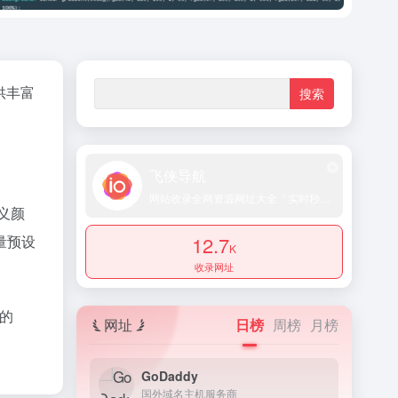
提供丰富
飞侠导航
网站收录全网资源网址大全「实时秒收录提交」
定义颜
12.7
量预设
K
收录网址
成的
网址
日榜
周榜
月榜
GoDaddy
国外域名主机服务商