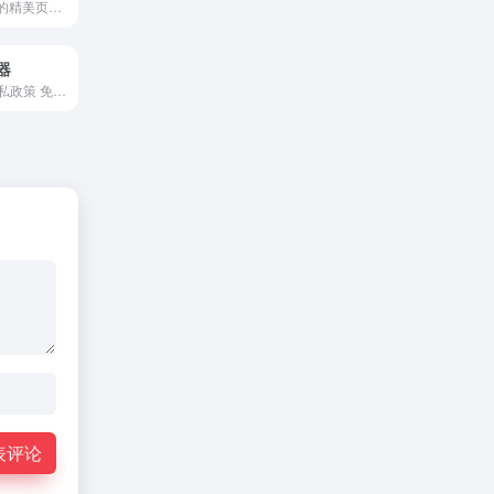
一键创建部署您的精美页面，利用边缘技术实现最佳性能。免费一键部署web页面，目前已有2000+用户及500+自定义域名。例如：deepseek/简历/独立站都可以实现一键部署。
器
App/网站所需隐私政策 免费生成
表评论