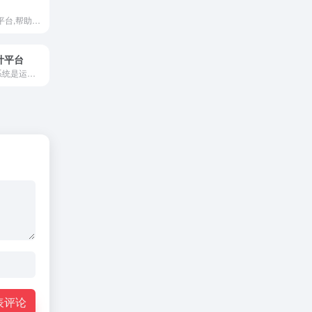
AI品牌设计生成平台,帮助初创企业快速创建和管理品牌
设计平台
ValiAI创意设计系统是运用ai技术专为鞋革行业设计的智能设计平台。通过大数据整合和ai智能，精准输出智能企划，并通过输入图片或灵感描述，数秒内生成海量照片级专业款式设计。
表评论