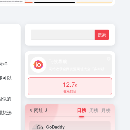
飞侠导航
标样
网站收录全网资源网址大全「实时秒收录提交」
能可以
12.7
K
收录网址
相似的
网址
日榜
周榜
月榜
理想选
GoDaddy