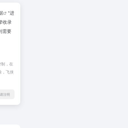
数据
"进
擎收录
则需要
控制，在
除，飞侠
l转载请注明