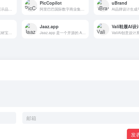
PicCopilot
uBrand
一个专注于介绍和展示品牌标志（logo）的网站，旨在为设计师和品牌爱好者提供丰富的资源和灵感
阿里巴巴国际数字商业集团旗下AI团队推出的专注于电商与营销场景的AI设计平台，核心功能围绕电商视觉设计的全流程展开。
Jaaz.app
Vali鞋履AI
模库网是设计师的素材宝库，灵感即刻启动
Jaaz.app 是一个开源的 AI 设计工具，世界上首个开源多模态创意代理，这是一款注重隐私、本地使用和易用性的创意工具， Lovart、Manus 和 Figma 的结合产品。
发